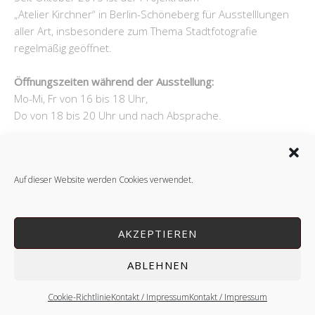
„Atelier Kirchner“ in Berlin-Schöneberg für Ausstelllungen
aller Art, insbesondere zum Thema Stadtfotografie
regelmäßig geöffnet.
Öffnungszeiten während der Ausstellung:
Mo-Mi, Fr von 16 bis 18 Uhr,
Do von 18 bis 20 Uhr und nach Absprache.
Auf dieser Website werden Cookies verwendet.
Copyright © 2026 André Kirchner.
Lifestyle
WordPress Theme by themehit.com
AKZEPTIEREN
ABLEHNEN
Cookie-Richtlinie
Kontakt / Impressum
Kontakt / Impressum