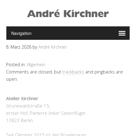
8. März 2026
by
André Kirchner
Posted in:
Allgemein
Comments are closed, but
trackbacks
and pingbacks are
open.
Atelier Kirchner
Grunewaldstraße 15,
erster Hof, Parterre linker Seitenflügel
10823 Berlin
Seit Oktober 2015 ist der Projektraum