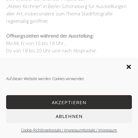
„Atelier Kirchner“ in Berlin-Schöneberg für Ausstelllungen
aller Art, insbesondere zum Thema Stadtfotografie
regelmäßig geöffnet.
Öffnungszeiten während der Ausstellung:
Mo-Mi, Fr von 16 bis 18 Uhr,
Do von 18 bis 20 Uhr und nach Absprache.
Auf dieser Website werden Cookies verwendet.
Copyright © 2026 André Kirchner.
Lifestyle
WordPress Theme by themehit.com
AKZEPTIEREN
ABLEHNEN
Cookie-Richtlinie
Kontakt / Impressum
Kontakt / Impressum